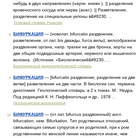
нибудь в двух направлениях (научн. книжн.). || разделение
кровеносного сосуда или нерва (анат.). || Разветвление,
разделение на специальные уклоны в&#8230; …
Толковый словарь Ушакова
БИФУРКАЦИЯ
— (новолат. bifurcatio раздвоение,
8
разветвление, от лат. bis дважды, furca вилы), вилообразное
раздвоение органа, напр. трахеи на два бронха, аорты на
две общие подвздошные артерии, нервного или мышечного
волокна. .(Источник: «Биологический&#8230; …
Биологический энциклопедический словарь
БИФУРКАЦИЯ
— [bifurcatio раздвоение, разделение на две
9
ветви] разветвление на две части. В биологии син. термина
дихотомия. Геологический словарь: в 2 х томах. М.: Недра.
Под редакцией К. Н. Паффенгольца и др.. 1978 …
Геологическая энциклопедия
БИФУРКАЦИЯ
— (от лат. bifurcus раздвоенный) англ.
10
bifurcation; нем. Bifurkation. Тип родственных отношений,
связывающих семью супругов и их родителей, при к ром
родственники по женской линии называются иначе, чем