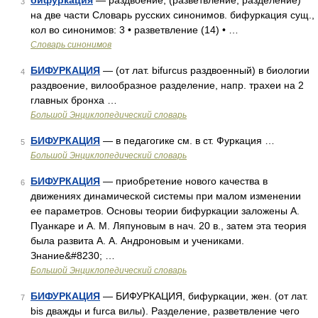
бифуркация
— раздвоение, (разветвление, разделение)
3
на две части Словарь русских синонимов. бифуркация сущ.,
кол во синонимов: 3 • разветвление (14) • …
Словарь синонимов
БИФУРКАЦИЯ
— (от лат. bifurcus раздвоенный) в биологии
4
раздвоение, вилообразное разделение, напр. трахеи на 2
главных бронха …
Большой Энциклопедический словарь
БИФУРКАЦИЯ
— в педагогике см. в ст. Фуркация …
5
Большой Энциклопедический словарь
БИФУРКАЦИЯ
— приобретение нового качества в
6
движениях динамической системы при малом изменении
ее параметров. Основы теории бифуркации заложены А.
Пуанкаре и А. М. Ляпуновым в нач. 20 в., затем эта теория
была развита А. А. Андроновым и учениками.
Знание&#8230; …
Большой Энциклопедический словарь
БИФУРКАЦИЯ
— БИФУРКАЦИЯ, бифуркации, жен. (от лат.
7
bis дважды и furca вилы). Разделение, разветвление чего