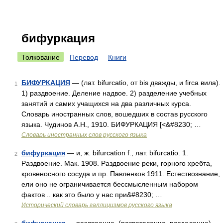
бифуркация
Толкование
Перевод
Книги
БИФУРКАЦИЯ
— (лат. bifurcatio, от bis дважды, и firca вила).
1
1) раздвоение. Деление надвое. 2) разделение учебных
занятий и самих учащихся на два различных курса.
Словарь иностранных слов, вошедших в состав русского
языка. Чудинов А.Н., 1910. БИФУРКАЦИЯ [<&#8230; …
Словарь иностранных слов русского языка
бифуркация
— и, ж. bifurcation f., лат. bifurcatio. 1.
2
Раздвоение. Мак. 1908. Раздвоение реки, горного хребта,
кровеносного сосуда и пр. Павленков 1911. Естествознание,
ели оно не ограничивается бессмысленным набором
фактов .. как это было у нас при&#8230; …
Исторический словарь галлицизмов русского языка