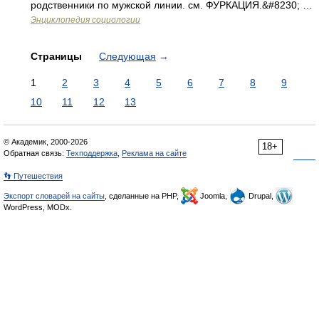
родственники по мужской линии. см. ФУРКАЦИЯ.&#8230; …
Энциклопедия социологии
Страницы
Следующая
→
1
2
3
4
5
6
7
8
9
10
11
12
13
© Академик, 2000-2026
18+
Обратная связь:
Техподдержка
,
Реклама на сайте
👣 Путешествия
Экспорт словарей на сайты
, сделанные на PHP,
Joomla,
Drupal,
WordPress, MODx.